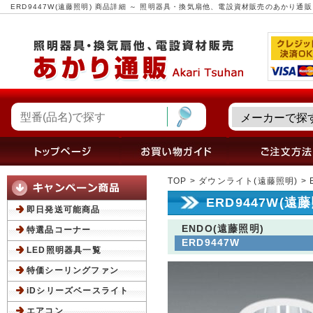
ERD9447W(遠藤照明) 商品詳細 ～ 照明器具・換気扇他、電設資材販売のあかり通販
TOP
>
ダウンライト(遠藤照明)
> 
ERD9447W(遠
即日発送可能商品
ENDO(遠藤照明)
特選品コーナー
ERD9447W
LED照明器具一覧
特価シーリングファン
iDシリーズベースライト
エアコン