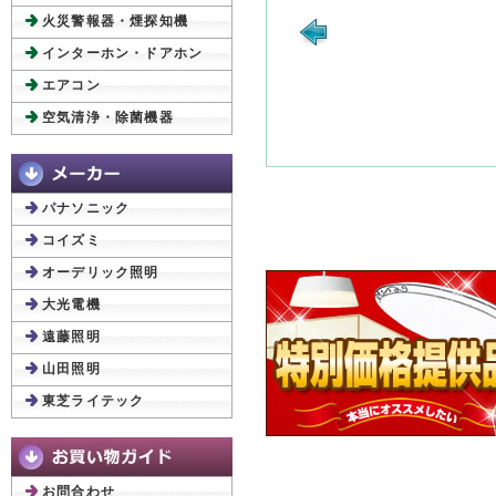
火災警報器・煙探知機
インターホン・ドアホン
エアコン
空気清浄・除菌機器
パナソニック
コイズミ
オーデリック照明
大光電機
遠藤照明
山田照明
東芝ライテック
お問合わせ