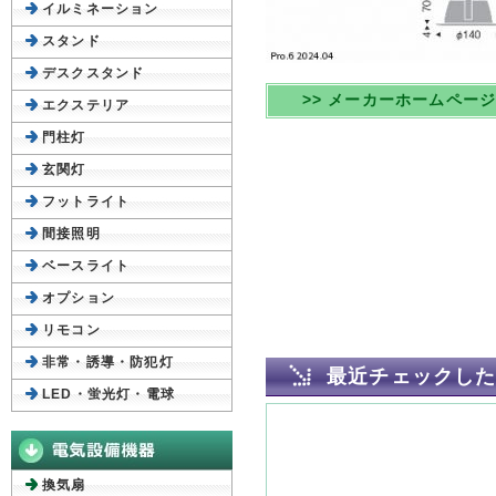
イルミネーション
スタンド
デスクスタンド
>> メーカーホームペー
エクステリア
門柱灯
玄関灯
フットライト
間接照明
ベースライト
オプション
リモコン
非常・誘導・防犯灯
最近チェックし
LED・蛍光灯・電球
換気扇