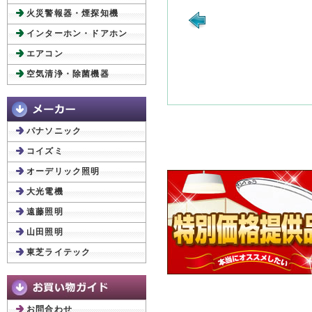
火災警報器・煙探知機
インターホン・ドアホン
エアコン
空気清浄・除菌機器
パナソニック
コイズミ
オーデリック照明
大光電機
遠藤照明
山田照明
東芝ライテック
お問合わせ