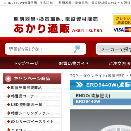
ERD9440W(遠藤照明) 商品詳細 ～ 照明器具・換気扇他、電設資材販売のあかり通販
TOP
>
ダウンライト(遠藤照明)
> 
ERD9440W(遠
即日発送可能商品
ENDO(遠藤照明)
特選品コーナー
ERD9440W
LED照明器具一覧
特価シーリングファン
iDシリーズベースライト
エアコン