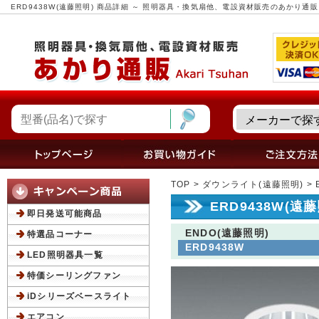
ERD9438W(遠藤照明) 商品詳細 ～ 照明器具・換気扇他、電設資材販売のあかり通販
TOP
>
ダウンライト(遠藤照明)
> 
ERD9438W(遠
即日発送可能商品
ENDO(遠藤照明)
特選品コーナー
ERD9438W
LED照明器具一覧
特価シーリングファン
iDシリーズベースライト
エアコン