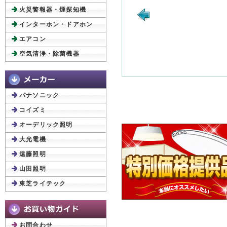
火災警報器・煙探知機
インターホン・ドアホン
エアコン
空気清浄・除菌機器
パナソニック
コイズミ
オーデリック照明
大光電機
遠藤照明
山田照明
東芝ライテック
お問合わせ