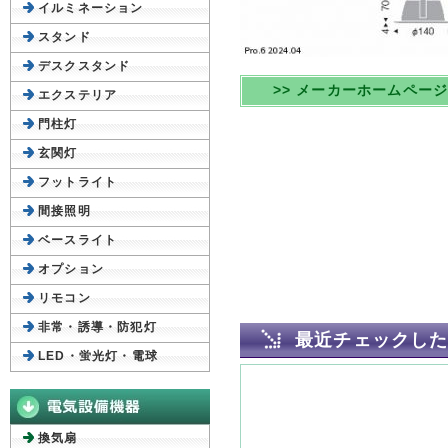
イルミネーション
スタンド
デスクスタンド
>> メーカーホームペー
エクステリア
門柱灯
玄関灯
フットライト
間接照明
ベースライト
オプション
リモコン
非常・誘導・防犯灯
最近チェックし
LED・蛍光灯・電球
換気扇