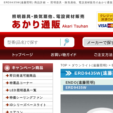
ERD9435W(遠藤照明) 商品詳細 ～ 照明器具・換気扇他、電設資材販売のあかり通販
TOP
>
ダウンライト(遠藤照明)
> 
ERD9435W(遠
即日発送可能商品
ENDO(遠藤照明)
特選品コーナー
ERD9435W
LED照明器具一覧
特価シーリングファン
iDシリーズベースライト
エアコン