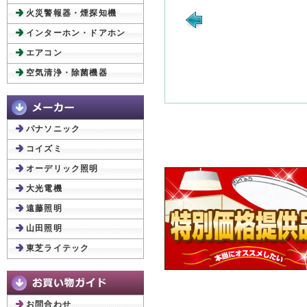
火災警報器・煙探知機
インターホン・ドアホン
エアコン
空気清浄・除菌機器
パナソニック
コイズミ
オーデリック照明
大光電機
遠藤照明
山田照明
東芝ライテック
お問合わせ