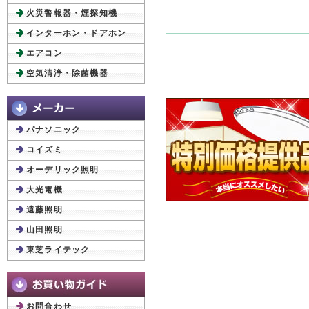
火災警報器・煙探知機
インターホン・ドアホン
エアコン
空気清浄・除菌機器
パナソニック
コイズミ
オーデリック照明
大光電機
遠藤照明
山田照明
東芝ライテック
お問合わせ