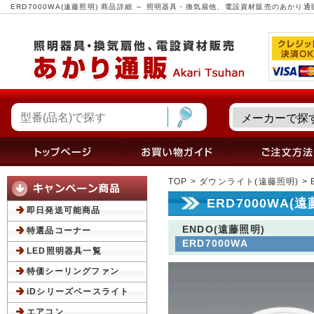
ERD7000WA(遠藤照明) 商品詳細 ～ 照明器具・換気扇他、電設資材販売のあかり通
TOP
>
ダウンライト(遠藤照明)
> 
ERD7000WA(
即日発送可能商品
ENDO(遠藤照明)
特選品コーナー
ERD7000WA
LED照明器具一覧
特価シーリングファン
iDシリーズベースライト
エアコン