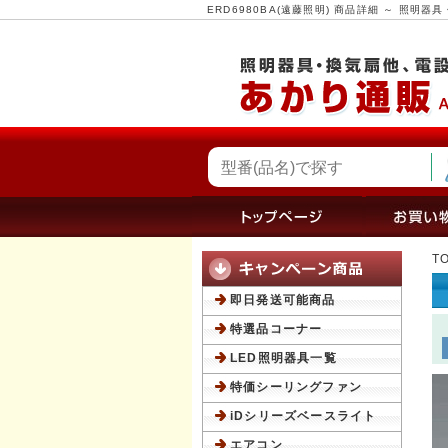
ERD6980BA(遠藤照明) 商品詳細 ～ 照
T
即日発送可能商品
特選品コーナー
LED照明器具一覧
特価シーリングファン
iDシリーズベースライト
エアコン