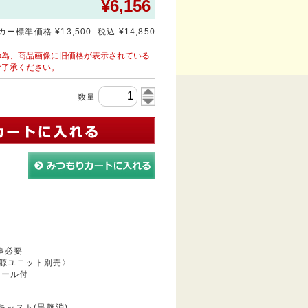
¥
6,156
ー標準価格 ¥13,500 税込 ¥14,850
の為、商品画像に旧価格が表示されている
ご了承ください。
数量
事必要
源ユニット別売〉
ュール付
キャスト(黒艶消)