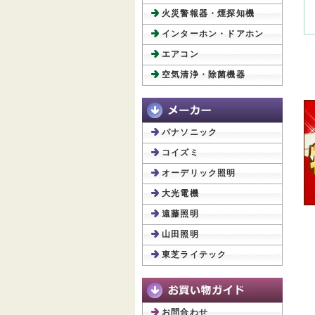
火災警報器・煙探知機
インターホン・ドアホン
エアコン
空気清浄・除菌機器
パナソニック
コイズミ
オーデリック照明
大光電機
遠藤照明
山田照明
東芝ライテック
お問合わせ