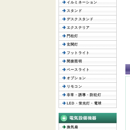
イルミネーション
スタンド
デスクスタンド
エクステリア
門柱灯
玄関灯
フットライト
間接照明
ベースライト
オプション
リモコン
非常・誘導・防犯灯
LED・蛍光灯・電球
換気扇