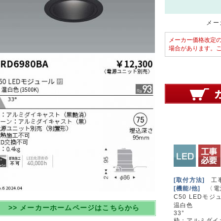
メーカ
メーカー価格改定
場合があります。
[取付方法]
工
[機能/他]
〈電
C50 LEDモジ
温白色
>> メーカーホームページはこちらから
33°
枠：アルミダイ