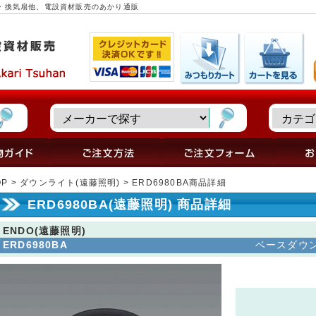
明器具・換気扇他、電設資材販売のあかり通販
OP
>
ダウンライト(遠藤照明)
> ERD6980BA商品詳細
ERD6980BA(遠藤照明) 商品詳細
ENDO(遠藤照明)
ERD6980BA
ベースダウン