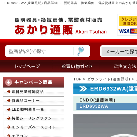
ERD6932WA(遠藤照明) 商品詳細 ～ 照明器具・換気扇他、電設資材販売のあかり通
TOP
>
ダウンライト(遠藤照明)
> 
ERD6932WA(
即日発送可能商品
ENDO(遠藤照明)
特選品コーナー
ERD6932WA
LED照明器具一覧
特価シーリングファン
iDシリーズベースライト
エアコン