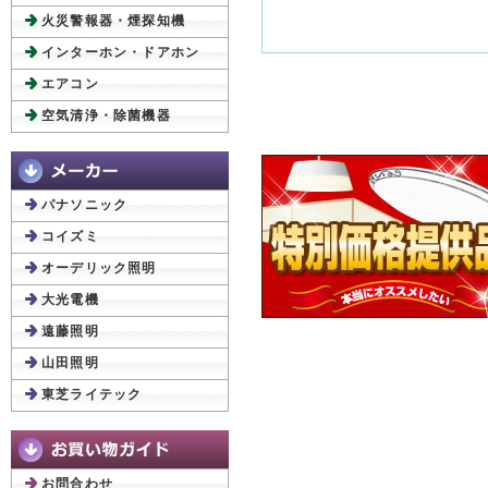
火災警報器・煙探知機
インターホン・ドアホン
エアコン
空気清浄・除菌機器
パナソニック
コイズミ
オーデリック照明
大光電機
遠藤照明
山田照明
東芝ライテック
お問合わせ