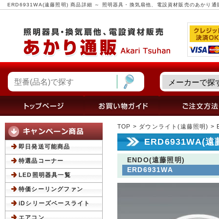
ERD6931WA(遠藤照明) 商品詳細 ～ 照明器具・換気扇他、電設資材販売のあかり通
TOP
>
ダウンライト(遠藤照明)
> 
ERD6931WA(
即日発送可能商品
ENDO(遠藤照明)
特選品コーナー
ERD6931WA
LED照明器具一覧
特価シーリングファン
iDシリーズベースライト
エアコン