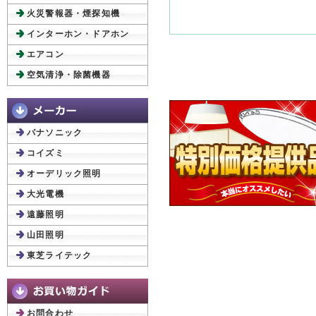
火災警報器・煙探知機
インターホン・ドアホン
エアコン
空気清浄・除菌機器
パナソニック
コイズミ
オーデリック照明
大光電機
遠藤照明
山田照明
東芝ライテック
お問合わせ