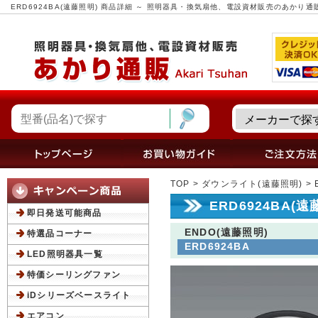
ERD6924BA(遠藤照明) 商品詳細 ～ 照明器具・換気扇他、電設資材販売のあかり通
TOP
>
ダウンライト(遠藤照明)
> 
ERD6924BA(
即日発送可能商品
ENDO(遠藤照明)
特選品コーナー
ERD6924BA
LED照明器具一覧
特価シーリングファン
iDシリーズベースライト
エアコン