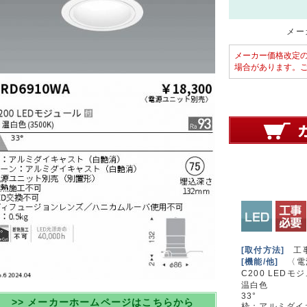
メーカ
メーカー価格改定
場合があります。
[取付方法]
工
[機能/他]
〈電
C200 LEDモ
温白色
33°
>> メーカーホームページはこちらから
枠：アルミダイ