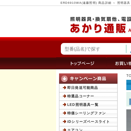
ERD6910WA(遠藤照明) 商品詳細 ～ 照
T
即日発送可能商品
特選品コーナー
LED照明器具一覧
特価シーリングファン
iDシリーズベースライト
エアコン