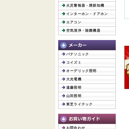
火災警報器・煙探知機
インターホン・ドアホン
エアコン
空気清浄・除菌機器
パナソニック
コイズミ
オーデリック照明
大光電機
遠藤照明
山田照明
東芝ライテック
お問合わせ