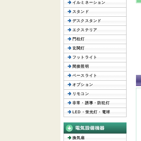
イルミネーション
スタンド
デスクスタンド
エクステリア
門柱灯
玄関灯
フットライト
間接照明
ベースライト
オプション
リモコン
非常・誘導・防犯灯
LED・蛍光灯・電球
換気扇