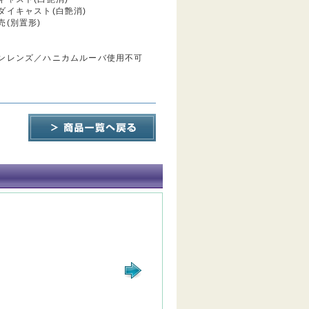
ダイキャスト(白艶消)
(別置形)
ンレンズ／ハニカムルーバ使用不可