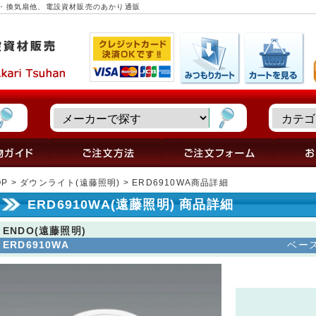
明器具・換気扇他、電設資材販売のあかり通販
OP
>
ダウンライト(遠藤照明)
> ERD6910WA商品詳細
ERD6910WA(遠藤照明) 商品詳細
ENDO(遠藤照明)
ERD6910WA
ベー