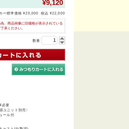
¥
9,120
ー標準価格 ¥20,000 税込 ¥22,000
の為、商品画像に旧価格が表示されている
ご了承ください。
数量
事必要
源ユニット別売〉
ジュール付
キャスト(白艶消)