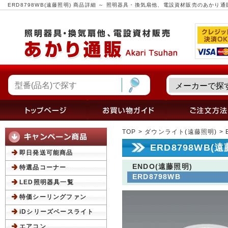
ERD8798WB(遠藤照明) 商品詳細 ～ 照明器具・換気扇他、電設資材販売のあかり通
TOP
>
ダウンライト(遠藤照明)
> 
ERD8798WB(
即日発送可能商品
ENDO(遠藤照明)
特選品コーナー
ERD8798WB
LED照明器具一覧
特価シーリングファン
iDシリーズベースライト
エアコン