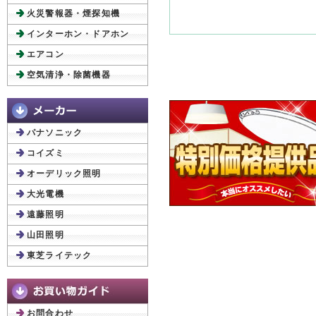
火災警報器・煙探知機
インターホン・ドアホン
エアコン
空気清浄・除菌機器
パナソニック
コイズミ
オーデリック照明
大光電機
遠藤照明
山田照明
東芝ライテック
お問合わせ