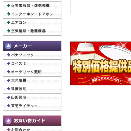
火災警報器・煙探知機
インターホン・ドアホン
エアコン
空気清浄・除菌機器
パナソニック
コイズミ
オーデリック照明
大光電機
遠藤照明
山田照明
東芝ライテック
お問合わせ