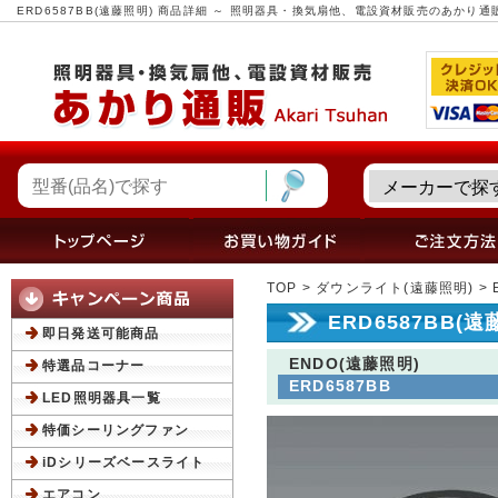
ERD6587BB(遠藤照明) 商品詳細 ～ 照明器具・換気扇他、電設資材販売のあかり通
TOP
>
ダウンライト(遠藤照明)
> 
ERD6587BB(
即日発送可能商品
ENDO(遠藤照明)
特選品コーナー
ERD6587BB
LED照明器具一覧
特価シーリングファン
iDシリーズベースライト
エアコン