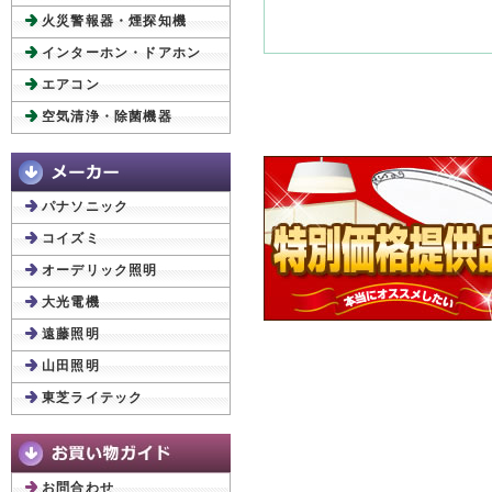
火災警報器・煙探知機
インターホン・ドアホン
エアコン
空気清浄・除菌機器
パナソニック
コイズミ
オーデリック照明
大光電機
遠藤照明
山田照明
東芝ライテック
お問合わせ