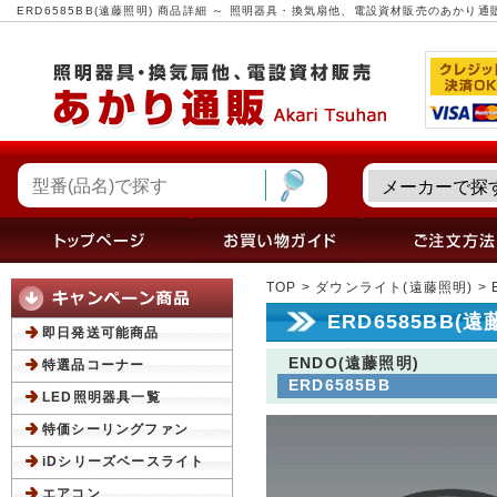
ERD6585BB(遠藤照明) 商品詳細 ～ 照明器具・換気扇他、電設資材販売のあかり通
TOP
>
ダウンライト(遠藤照明)
> 
ERD6585BB(
即日発送可能商品
ENDO(遠藤照明)
特選品コーナー
ERD6585BB
LED照明器具一覧
特価シーリングファン
iDシリーズベースライト
エアコン