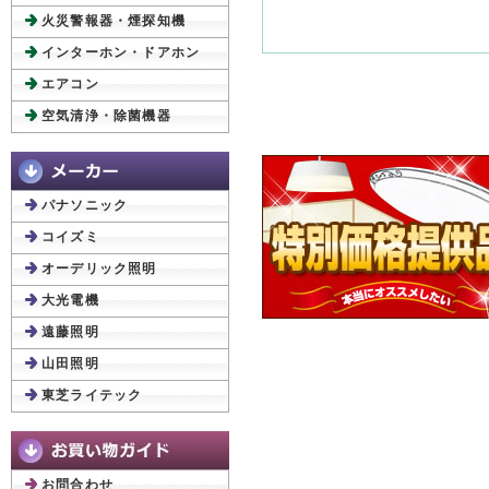
火災警報器・煙探知機
インターホン・ドアホン
エアコン
空気清浄・除菌機器
パナソニック
コイズミ
オーデリック照明
大光電機
遠藤照明
山田照明
東芝ライテック
お問合わせ