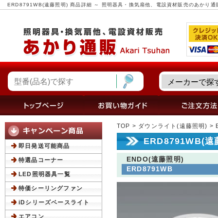
ERD8791WB(遠藤照明) 商品詳細 ～ 照明器具・換気扇他、電設資材販売のあかり通
TOP
>
ダウンライト(遠藤照明)
> 
ERD8791WB(
即日発送可能商品
ENDO(遠藤照明)
特選品コーナー
ERD8791WB
LED照明器具一覧
特価シーリングファン
iDシリーズベースライト
エアコン