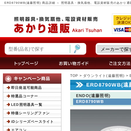
ERD8790WB(遠藤照明) 商品詳細 ～ 照明器具・換気扇他、電設資材販売のあかり通
TOP
>
ダウンライト(遠藤照明)
> 
ERD8790WB(
即日発送可能商品
ENDO(遠藤照明)
特選品コーナー
ERD8790WB
LED照明器具一覧
特価シーリングファン
iDシリーズベースライト
エアコン