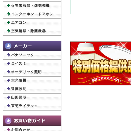
火災警報器・煙探知機
インターホン・ドアホン
エアコン
空気清浄・除菌機器
パナソニック
コイズミ
オーデリック照明
大光電機
遠藤照明
山田照明
東芝ライテック
お問合わせ