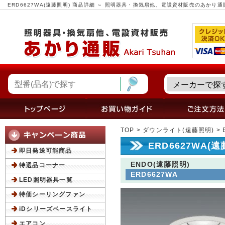
ERD6627WA(遠藤照明) 商品詳細 ～ 照明器具・換気扇他、電設資材販売のあかり通
TOP
>
ダウンライト(遠藤照明)
> 
ERD6627WA(
即日発送可能商品
ENDO(遠藤照明)
特選品コーナー
ERD6627WA
LED照明器具一覧
特価シーリングファン
iDシリーズベースライト
エアコン