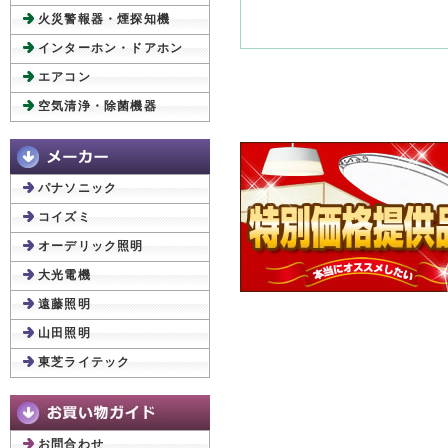
火災警報器・煙探知機
インターホン・ドアホン
エアコン
空気清浄・除菌機器
パナソニック
コイズミ
オーデリック照明
大光電機
遠藤照明
山田照明
東芝ライテック
お問合わせ