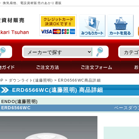
明器具・換気扇他、電設資材販売のあかり通販
OP
>
ダウンライト(遠藤照明)
> ERD6566WC商品詳細
ERD6566WC(遠藤照明) 商品詳細
ENDO(遠藤照明)
ERD6566WC
ベースダウ