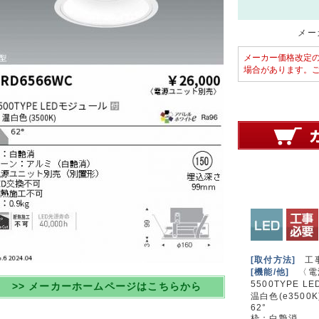
メーカ
メーカー価格改定
場合があります。
[取付方法]
工
[機能/他]
〈電
5500TYPE 
>> メーカーホームページはこちらから
温白色(e3500K
62°
枠：白艶消