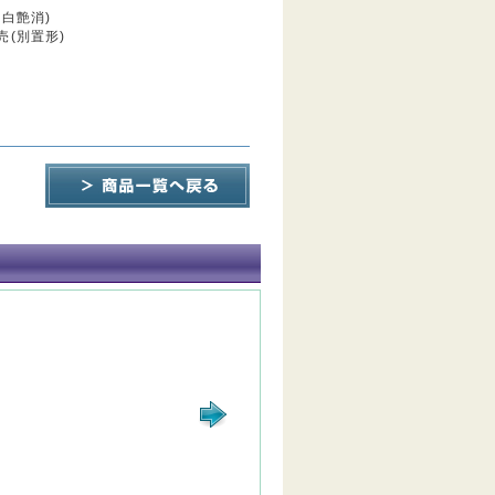
白艶消)
(別置形)