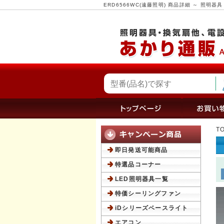
ERD6566WC(遠藤照明) 商品詳細 ～ 照
T
即日発送可能商品
特選品コーナー
LED照明器具一覧
特価シーリングファン
iDシリーズベースライト
エアコン