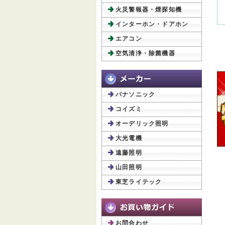
火災警報器・煙探知機
インターホン・ドアホン
エアコン
空気清浄・除菌機器
パナソニック
コイズミ
オーデリック照明
大光電機
遠藤照明
山田照明
東芝ライテック
お問合わせ