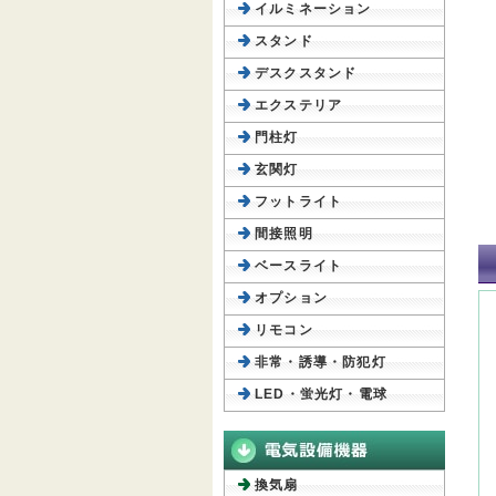
イルミネーション
スタンド
デスクスタンド
エクステリア
門柱灯
玄関灯
フットライト
間接照明
ベースライト
オプション
リモコン
非常・誘導・防犯灯
LED・蛍光灯・電球
換気扇