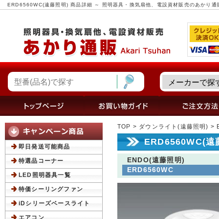
ERD6560WC(遠藤照明) 商品詳細 ～ 照明器具・換気扇他、電設資材販売のあかり通
TOP
>
ダウンライト(遠藤照明)
> 
ERD6560WC(
即日発送可能商品
ENDO(遠藤照明)
特選品コーナー
ERD6560WC
LED照明器具一覧
特価シーリングファン
iDシリーズベースライト
エアコン