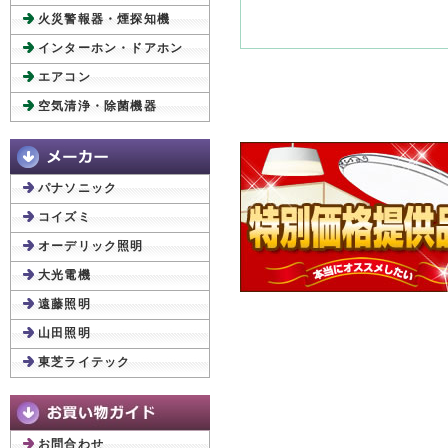
火災警報器・煙探知機
インターホン・ドアホン
エアコン
空気清浄・除菌機器
パナソニック
コイズミ
オーデリック照明
大光電機
遠藤照明
山田照明
東芝ライテック
お問合わせ