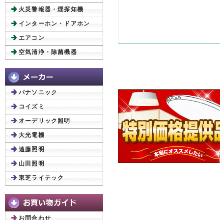
火災警報器・煙探知機
インターホン・ドアホン
エアコン
空気清浄・除菌機器
パナソニック
コイズミ
オーデリック照明
大光電機
遠藤照明
山田照明
東芝ライテック
お問合わせ