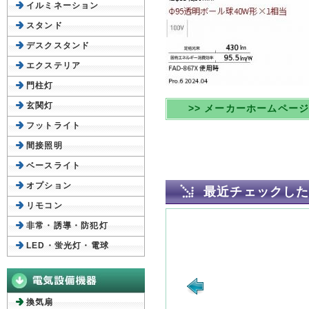
イルミネーション
スタンド
デスクスタンド
エクステリア
門柱灯
玄関灯
>> メーカーホームペー
フットライト
間接照明
ベースライト
オプション
最近チェックし
リモコン
非常・誘導・防犯灯
LED・蛍光灯・電球
換気扇