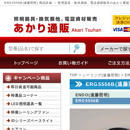
ERG5556B(遠藤照明) 商品詳細 ～ 照明器具・換気扇他、電設資材販売のあかり通販
TOP
>
シーリング(遠藤照明)
> E
ERG5556B(遠
即日発送可能商品
ENDO(遠藤照明)
特選品コーナー
ERG5556B
LED照明器具一覧
特価シーリングファン
iDシリーズベースライト
エアコン