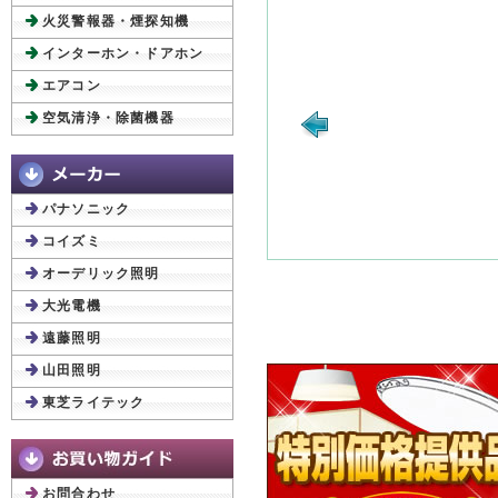
火災警報器・煙探知機
インターホン・ドアホン
エアコン
空気清浄・除菌機器
パナソニック
コイズミ
オーデリック照明
大光電機
遠藤照明
山田照明
東芝ライテック
お問合わせ