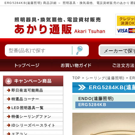
ERG5284KB(遠藤照明) 商品詳細 ～ 照明器具・換気扇他、電設資材販売のあかり通
TOP
>
シーリング(遠藤照明)
> E
ERG5284KB(
即日発送可能商品
ENDO(遠藤照明)
特選品コーナー
ERG5284KB
LED照明器具一覧
特価シーリングファン
iDシリーズベースライト
エアコン