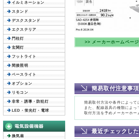
イルミネーション
スタンド
デスクスタンド
エクステリア
門柱灯
>> メーカーホームペー
玄関灯
フットライト
間接照明
ベースライト
オプション
簡易取付注意事
リモコン
非常・誘導・防犯灯
簡易取付方法や条件によって
また、配線器具の種類によっ
LED・蛍光灯・電球
取付方法を予めメーカーホー
最近チェックし
換気扇