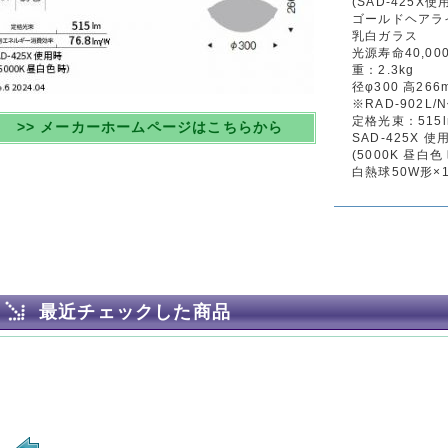
(SAD-425X使
ゴールドヘアラ
乳白ガラス
光源寿命40,00
重：2.3kg
径φ300 高266
※RAD-902L
定格光束：515lm 
>> メーカーホームページはこちらから
SAD-425X 使
(5000K 昼白色
白熱球50W形×
最近チェックした商品