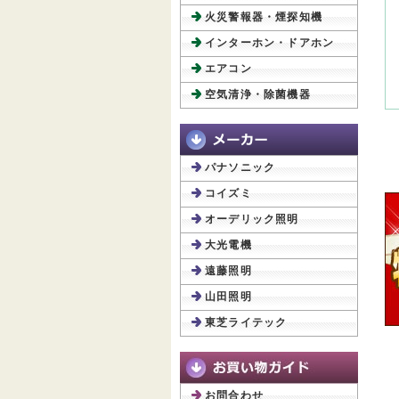
火災警報器・煙探知機
インターホン・ドアホン
エアコン
空気清浄・除菌機器
パナソニック
コイズミ
オーデリック照明
大光電機
遠藤照明
山田照明
東芝ライテック
お問合わせ