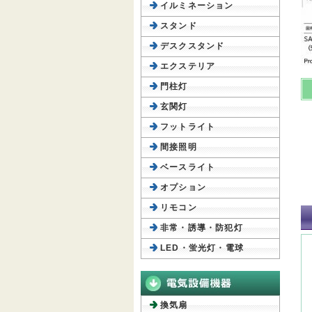
イルミネーション
スタンド
デスクスタンド
エクステリア
門柱灯
玄関灯
フットライト
間接照明
ベースライト
オプション
リモコン
非常・誘導・防犯灯
LED・蛍光灯・電球
換気扇