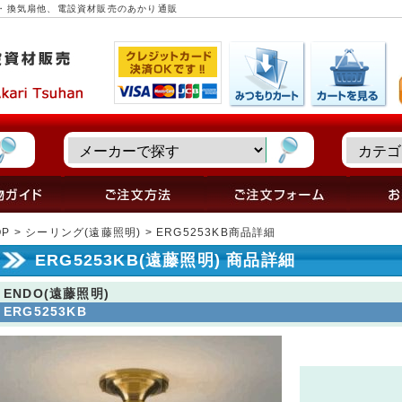
明器具・換気扇他、電設資材販売のあかり通販
OP
>
シーリング(遠藤照明)
> ERG5253KB商品詳細
ERG5253KB(遠藤照明) 商品詳細
ENDO(遠藤照明)
ERG5253KB