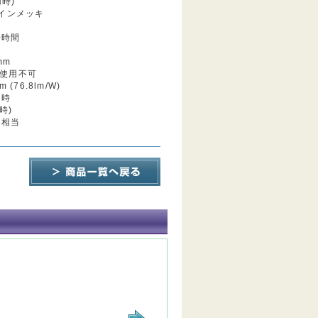
用時)
インメッキ
0時間
mm
/N使用不可
(76.8lm/W)
用時
 時)
1相当