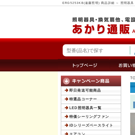
ERG5253KB(遠藤照明) 商品詳細 ～ 照
T
即日発送可能商品
特選品コーナー
LED照明器具一覧
特価シーリングファン
iDシリーズベースライト
エアコン