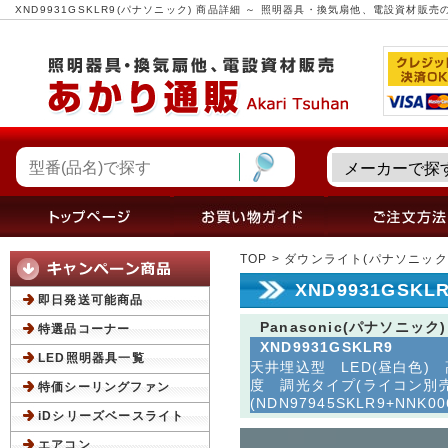
XND9931GSKLR9(パナソニック) 商品詳細 ～ 照明器具・換気扇他、電設資材販
TOP
>
ダウンライト(パナソニック
XND9931GSK
即日発送可能商品
Panasonic(パナソニック)
特選品コーナー
XND9931GSKLR9
LED照明器具一覧
天井埋込型 LED(昼白色)
度 調光タイプ(ライコン別売)
特価シーリングファン
(NDN97945SKLR9+NNK00
iDシリーズベースライト
エアコン