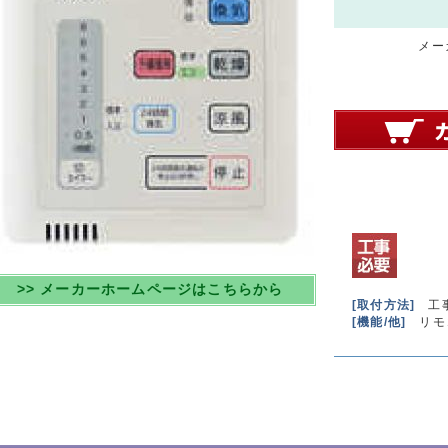
メーカ
>> メーカーホームページはこちらから
[取付方法]
工
[機能/他]
リモ