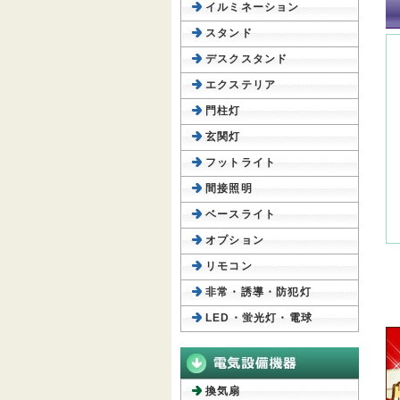
イルミネーション
スタンド
デスクスタンド
エクステリア
門柱灯
玄関灯
フットライト
間接照明
ベースライト
オプション
リモコン
非常・誘導・防犯灯
LED・蛍光灯・電球
換気扇