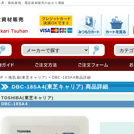
 照明器具・換気扇他、電設資材販売のあかり通販
OP
>
換気扇(東芝キャリア)
> DBC-18SA4商品詳細
DBC-18SA4(東芝キャリア) 商品詳細
TOSHIBA(東芝キャリア)
DBC-18SA4