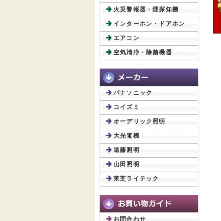
火災警報器・煙探知機
インターホン・ドアホン
エアコン
空気清浄・除菌機器
パナソニック
コイズミ
オーデリック照明
大光電機
遠藤照明
山田照明
東芝ライテック
お問合わせ