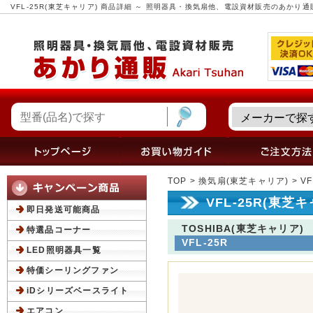
VFL-25R(東芝キャリア) 商品詳細 ～ 照明器具・換気扇他、電設資材販売のあかり通
TOP
>
換気扇(東芝キャリア)
> V
VFL-25R(東芝
即日発送可能商品
TOSHIBA(東芝キャリア)
特選品コーナー
VFL-25R
LED照明器具一覧
特価シーリングファン
iDシリーズベースライト
エアコン