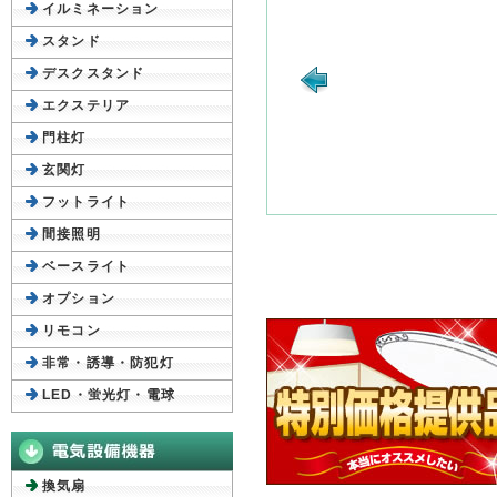
イルミネーション
スタンド
デスクスタンド
エクステリア
門柱灯
玄関灯
フットライト
間接照明
ベースライト
オプション
リモコン
非常・誘導・防犯灯
LED・蛍光灯・電球
換気扇