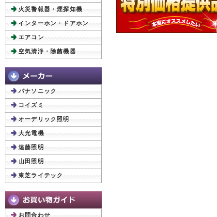
火災警報器・煙探知機
インターホン・ドアホン
エアコン
空気清浄・除菌機器
パナソニック
コイズミ
オーデリック照明
大光電機
遠藤照明
山田照明
東芝ライテック
お問合わせ