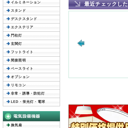
イルミネーション
最近チェックし
スタンド
デスクスタンド
エクステリア
門柱灯
玄関灯
フットライト
間接照明
ベースライト
オプション
リモコン
非常・誘導・防犯灯
LED・蛍光灯・電球
換気扇