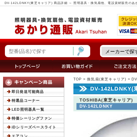
DV-142LDNKY(東芝キャリア) 商品詳細 ～ 照明器具・換気扇他、電設資材販売の
TOP
>
換気扇(東芝キャリア)
> D
DV-142LDNK
即日発送可能商品
TOSHIBA(東芝キャリア)
特選品コーナー
DV-142LDNKY
LED照明器具一覧
特価シーリングファン
iDシリーズベースライト
エアコン