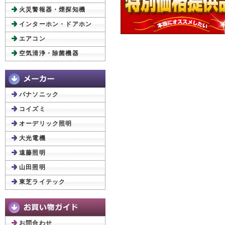
火災警報器・煙探知機
インターホン・ドアホン
エアコン
空気清浄・除菌機器
パナソニック
コイズミ
オーデリック照明
大光電機
遠藤照明
山田照明
東芝ライテック
お問合わせ