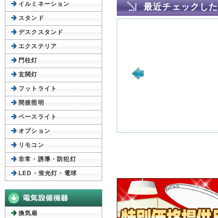
イルミネーション
最近チェックし
スタンド
デスクスタンド
エクステリア
門柱灯
玄関灯
フットライト
間接照明
ベースライト
オプション
リモコン
非常・誘導・防犯灯
LED・蛍光灯・電球
換気扇