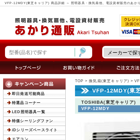
VFP-12MDY(東芝キャリア) 商品詳細 ～ 照明器具・換気扇他、電設資材販売のあか
TOP
>
換気扇(東芝キャリア)
> V
VFP-12MDY(
即日発送可能商品
TOSHIBA(東芝キャリア)
特選品コーナー
VFP-12MDY
LED照明器具一覧
特価シーリングファン
iDシリーズベースライト
エアコン