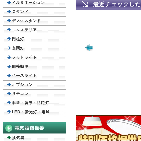
イルミネーション
最近チェックし
スタンド
デスクスタンド
エクステリア
門柱灯
玄関灯
フットライト
間接照明
ベースライト
オプション
リモコン
非常・誘導・防犯灯
LED・蛍光灯・電球
換気扇