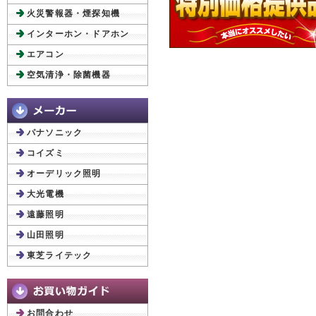
火災警報器・煙探知機
インターホン・ドアホン
エアコン
空気清浄・除菌機器
パナソニック
コイズミ
オーデリック照明
大光電機
遠藤照明
山田照明
東芝ライテック
お問合わせ