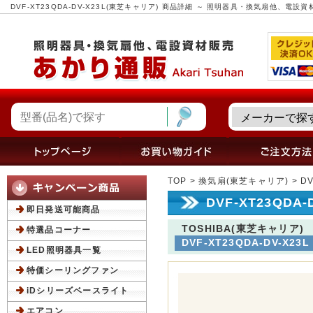
DVF-XT23QDA-DV-X23L(東芝キャリア) 商品詳細 ～ 照明器具・換気扇他、電
TOP
>
換気扇(東芝キャリア)
> D
DVF-XT23QDA
即日発送可能商品
TOSHIBA(東芝キャリア)
特選品コーナー
DVF-XT23QDA-DV-X23L
LED照明器具一覧
特価シーリングファン
iDシリーズベースライト
エアコン