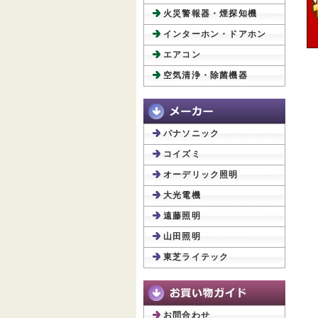
火災警報器・煙探知機
インターホン・ドアホン
エアコン
空気清浄・除菌機器
パナソニック
コイズミ
オーデリック照明
大光電機
遠藤照明
山田照明
東芝ライテック
お問合わせ