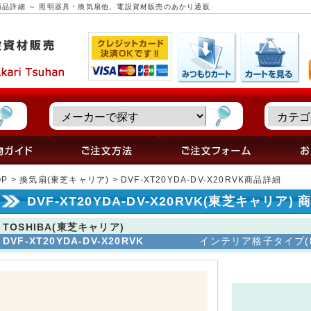
リア) 商品詳細 ～ 照明器具・換気扇他、電設資材販売のあかり通販
OP
>
換気扇(東芝キャリア)
> DVF-XT20YDA-DV-X20RVK商品詳細
DVF-XT20YDA-DV-X20RVK(東芝キャリア)
TOSHIBA(東芝キャリア)
DVF-XT20YDA-DV-X20RVK
インテリア格子タイプ(DVF