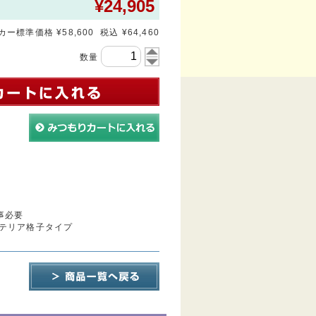
¥
24,905
ー標準価格 ¥58,600 税込 ¥64,460
数量
事必要
テリア格子タイプ