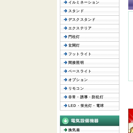
イルミネーション
スタンド
デスクスタンド
エクステリア
門柱灯
玄関灯
フットライト
間接照明
ベースライト
オプション
リモコン
非常・誘導・防犯灯
LED・蛍光灯・電球
換気扇