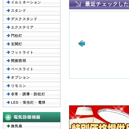
イルミネーション
最近チェックし
スタンド
デスクスタンド
エクステリア
門柱灯
玄関灯
フットライト
間接照明
ベースライト
オプション
リモコン
非常・誘導・防犯灯
LED・蛍光灯・電球
換気扇