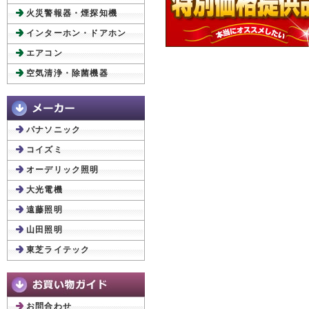
火災警報器・煙探知機
インターホン・ドアホン
エアコン
空気清浄・除菌機器
パナソニック
コイズミ
オーデリック照明
大光電機
遠藤照明
山田照明
東芝ライテック
お問合わせ