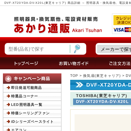
DVF-XT20YDA-DV-X20L(東芝キャリア) 商品詳細 ～ 照明器具・換気扇他、電
TOP
>
換気扇(東芝キャリア)
> D
DVF-XT20YDA
即日発送可能商品
TOSHIBA(東芝キャリア)
特選品コーナー
DVF-XT20YDA-DV-X20L
LED照明器具一覧
特価シーリングファン
iDシリーズベースライト
エアコン