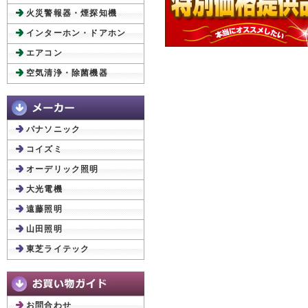
火災警報器・煙探知機
インターホン・ドアホン
エアコン
空気清浄・除菌機器
パナソニック
コイズミ
オーデリック照明
大光電機
遠藤照明
山田照明
東芝ライテック
お問合わせ