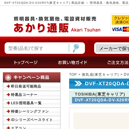
DVF-XT20QDA-DV-X20RVT(東芝キャリア) 商品詳細 ～ 照明器具・換気扇他
TOP
>
換気扇(東芝キャリア)
> D
DVF-XT20QDA
即日発送可能商品
TOSHIBA(東芝キャリア)
特選品コーナー
DVF-XT20QDA-DV-X20R
LED照明器具一覧
特価シーリングファン
iDシリーズベースライト
エアコン