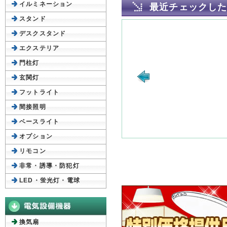
イルミネーション
最近チェックし
スタンド
デスクスタンド
エクステリア
門柱灯
玄関灯
フットライト
間接照明
ベースライト
オプション
リモコン
非常・誘導・防犯灯
LED・蛍光灯・電球
換気扇