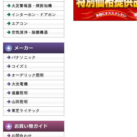
火災警報器・煙探知機
インターホン・ドアホン
エアコン
空気清浄・除菌機器
パナソニック
コイズミ
オーデリック照明
大光電機
遠藤照明
山田照明
東芝ライテック
お問合わせ