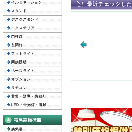
イルミネーション
最近チェックし
スタンド
デスクスタンド
エクステリア
門柱灯
玄関灯
フットライト
間接照明
ベースライト
オプション
リモコン
非常・誘導・防犯灯
LED・蛍光灯・電球
換気扇