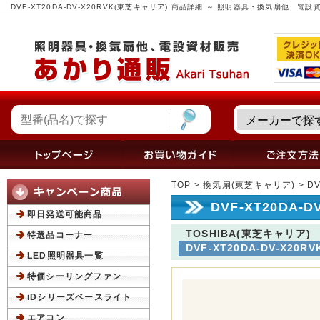
DVF-XT20DA-DV-X20RVK(東芝キャリア) 商品詳細 ～ 照明器具・換気扇他、
TOP
>
換気扇(東芝キャリア)
> D
DVF-XT20DA-
即日発送可能商品
TOSHIBA(東芝キャリア)
特選品コーナー
DVF-XT20DA-DV-X20RV
LED照明器具一覧
特価シーリングファン
iDシリーズベースライト
エアコン