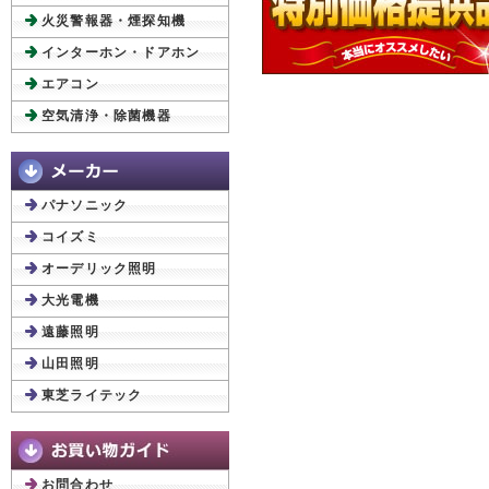
火災警報器・煙探知機
インターホン・ドアホン
エアコン
空気清浄・除菌機器
パナソニック
コイズミ
オーデリック照明
大光電機
遠藤照明
山田照明
東芝ライテック
お問合わせ