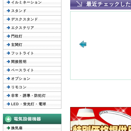
イルミネーション
最近チェックし
スタンド
デスクスタンド
エクステリア
門柱灯
玄関灯
フットライト
間接照明
ベースライト
オプション
リモコン
非常・誘導・防犯灯
LED・蛍光灯・電球
換気扇