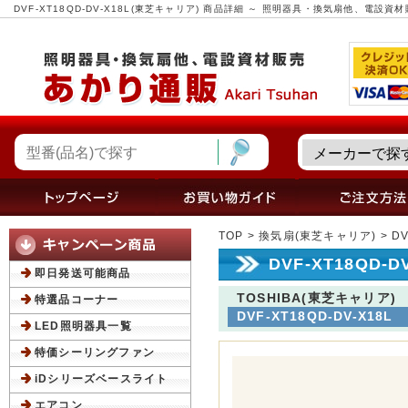
DVF-XT18QD-DV-X18L(東芝キャリア) 商品詳細 ～ 照明器具・換気扇他、電設
TOP
>
換気扇(東芝キャリア)
> D
DVF-XT18QD-
即日発送可能商品
TOSHIBA(東芝キャリア)
特選品コーナー
DVF-XT18QD-DV-X18L
LED照明器具一覧
特価シーリングファン
iDシリーズベースライト
エアコン