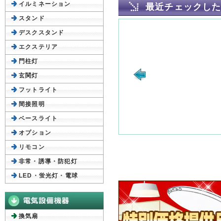
イルミネーション
最近チェックし
スタンド
デスクスタンド
エクステリア
門柱灯
玄関灯
フットライト
間接照明
ベースライト
オプション
リモコン
非常・誘導・防犯灯
LED・蛍光灯・電球
換気扇