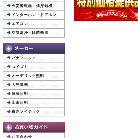
火災警報器・煙探知機
インターホン・ドアホン
エアコン
空気清浄・除菌機器
パナソニック
コイズミ
オーデリック照明
大光電機
遠藤照明
山田照明
東芝ライテック
お問合わせ