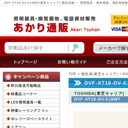
DVF-XT18-DV-X18WT(東芝キャリア) 商品詳細 ～ 照明器具・換気扇他、電設資
TOP
>
換気扇(東芝キャリア)
> D
DVF-XT18-DV
即日発送可能商品
TOSHIBA(東芝キャリア)
特選品コーナー
DVF-XT18-DV-X18WT
LED照明器具一覧
特価シーリングファン
iDシリーズベースライト
エアコン