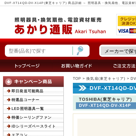
DVF-XT14QD-DV-X14P(東芝キャリア) 商品詳細 ～ 照明器具・換気扇他、電設
TOP
>
換気扇(東芝キャリア)
> D
DVF-XT14QD-
即日発送可能商品
TOSHIBA(東芝キャリア)
特選品コーナー
DVF-XT14QD-DV-X14P
LED照明器具一覧
特価シーリングファン
iDシリーズベースライト
エアコン