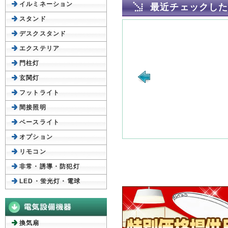
イルミネーション
最近チェックし
スタンド
デスクスタンド
エクステリア
門柱灯
玄関灯
フットライト
間接照明
ベースライト
オプション
リモコン
非常・誘導・防犯灯
LED・蛍光灯・電球
換気扇