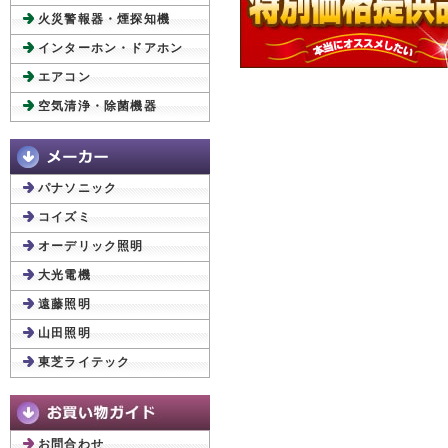
火災警報器・煙探知機
インターホン・ドアホン
エアコン
空気清浄・除菌機器
パナソニック
コイズミ
オーデリック照明
大光電機
遠藤照明
山田照明
東芝ライテック
お問合わせ