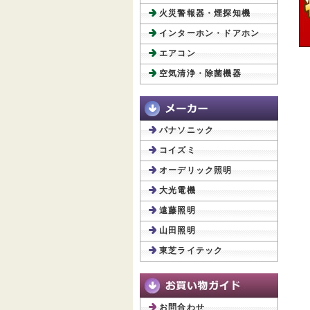
火災警報器・煙探知機
インターホン・ドアホン
エアコン
空気清浄・除菌機器
パナソニック
コイズミ
オーデリック照明
大光電機
遠藤照明
山田照明
東芝ライテック
お問合わせ