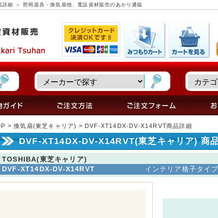
ア) 商品詳細 ～ 照明器具・換気扇他、電設資材販売のあかり通販
OP
>
換気扇(東芝キャリア)
> DVF-XT14DX-DV-X14RVT商品詳細
DVF-XT14DX-DV-X14RVT(東芝キャリア) 
TOSHIBA(東芝キャリア)
DVF-XT14DX-DV-X14RVT
インテリア格子タイプ(DV