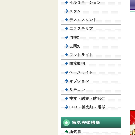
イルミネーション
スタンド
デスクスタンド
エクステリア
門柱灯
玄関灯
フットライト
間接照明
ベースライト
オプション
リモコン
非常・誘導・防犯灯
LED・蛍光灯・電球
換気扇