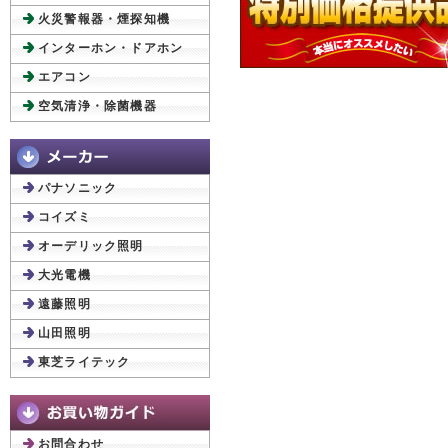
火災警報器・煙探知機
インターホン・ドアホン
エアコン
空気清浄・除菌機器
パナソニック
コイズミ
オーデリック照明
大光電機
遠藤照明
山田照明
東芝ライテック
お問合わせ