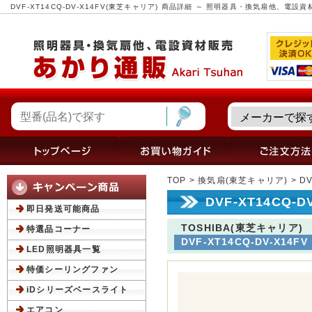
DVF-XT14CQ-DV-X14FV(東芝キャリア) 商品詳細 ～ 照明器具・換気扇他、電
TOP
>
換気扇(東芝キャリア)
> D
DVF-XT14CQ-
即日発送可能商品
TOSHIBA(東芝キャリア)
特選品コーナー
DVF-XT14CQ-DV-X14FV
LED照明器具一覧
特価シーリングファン
iDシリーズベースライト
エアコン