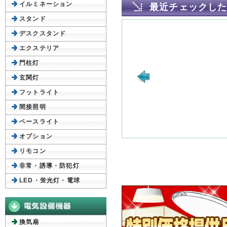
イルミネーション
最近チェックし
スタンド
デスクスタンド
エクステリア
門柱灯
玄関灯
フットライト
間接照明
ベースライト
オプション
リモコン
非常・誘導・防犯灯
LED・蛍光灯・電球
換気扇