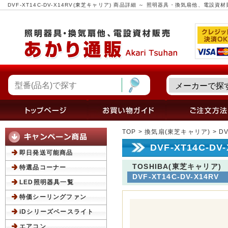
DVF-XT14C-DV-X14RV(東芝キャリア) 商品詳細 ～ 照明器具・換気扇他、電設
TOP
>
換気扇(東芝キャリア)
> D
DVF-XT14C-D
即日発送可能商品
TOSHIBA(東芝キャリア)
特選品コーナー
DVF-XT14C-DV-X14RV
LED照明器具一覧
特価シーリングファン
iDシリーズベースライト
エアコン