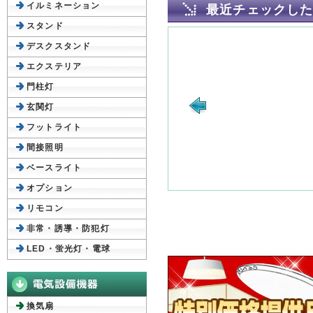
イルミネーション
最近チェックし
スタンド
デスクスタンド
エクステリア
門柱灯
玄関灯
フットライト
間接照明
ベースライト
オプション
リモコン
非常・誘導・防犯灯
LED・蛍光灯・電球
換気扇