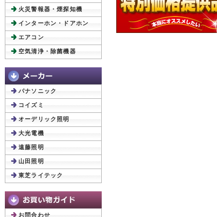
火災警報器・煙探知機
インターホン・ドアホン
エアコン
空気清浄・除菌機器
パナソニック
コイズミ
オーデリック照明
大光電機
遠藤照明
山田照明
東芝ライテック
お問合わせ