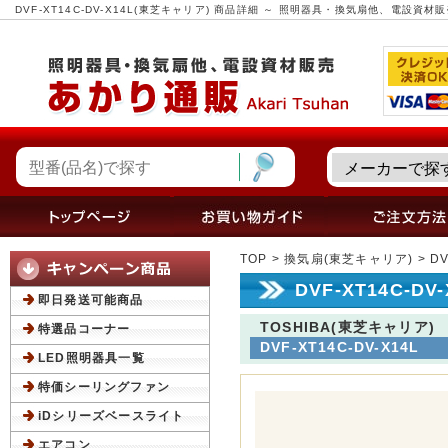
DVF-XT14C-DV-X14L(東芝キャリア) 商品詳細 ～ 照明器具・換気扇他、電設資
TOP
>
換気扇(東芝キャリア)
> D
DVF-XT14C-D
即日発送可能商品
TOSHIBA(東芝キャリア)
特選品コーナー
DVF-XT14C-DV-X14L
LED照明器具一覧
特価シーリングファン
iDシリーズベースライト
エアコン