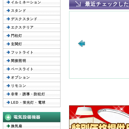
イルミネーション
最近チェックし
スタンド
デスクスタンド
エクステリア
門柱灯
玄関灯
フットライト
間接照明
ベースライト
オプション
リモコン
非常・誘導・防犯灯
LED・蛍光灯・電球
換気扇