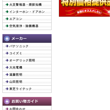
火災警報器・煙探知機
インターホン・ドアホン
エアコン
空気清浄・除菌機器
パナソニック
コイズミ
オーデリック照明
大光電機
遠藤照明
山田照明
東芝ライテック
お問合わせ