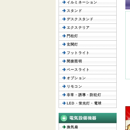
イルミネーション
スタンド
デスクスタンド
エクステリア
門柱灯
玄関灯
フットライト
間接照明
ベースライト
オプション
リモコン
非常・誘導・防犯灯
LED・蛍光灯・電球
換気扇