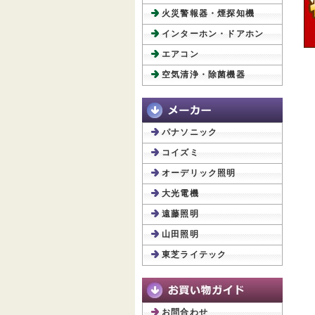
火災警報器・煙探知機
インターホン・ドアホン
エアコン
空気清浄・除菌機器
パナソニック
コイズミ
オーデリック照明
大光電機
遠藤照明
山田照明
東芝ライテック
お問合わせ