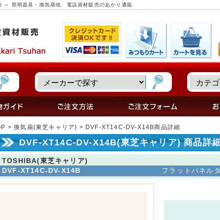
 商品詳細 ～ 照明器具・換気扇他、電設資材販売のあかり通販
OP
>
換気扇(東芝キャリア)
> DVF-XT14C-DV-X14B商品詳細
DVF-XT14C-DV-X14B(東芝キャリア) 商品詳
TOSHIBA(東芝キャリア)
DVF-XT14C-DV-X14B
フラットパネルタイプ