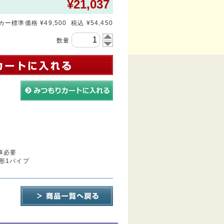
¥
21,037
ー標準価格 ¥49,500 税込 ¥54,450
数量
事必要
形1パイプ