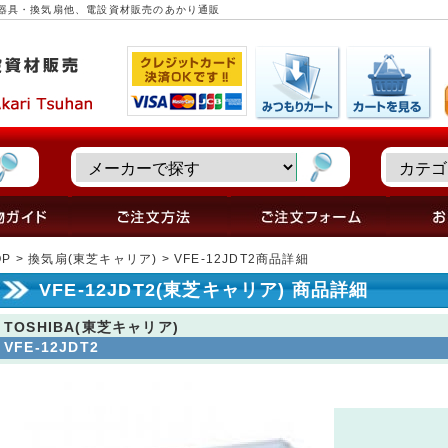
 照明器具・換気扇他、電設資材販売のあかり通販
OP
>
換気扇(東芝キャリア)
> VFE-12JDT2商品詳細
VFE-12JDT2(東芝キャリア) 商品詳細
TOSHIBA(東芝キャリア)
VFE-12JDT2