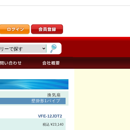
換気扇
壁掛形1パイプ
VFE-12JDT2
税込 ¥23,140