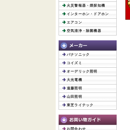
火災警報器・煙探知機
インターホン・ドアホン
エアコン
空気清浄・除菌機器
パナソニック
コイズミ
オーデリック照明
大光電機
遠藤照明
山田照明
東芝ライテック
お問合わせ