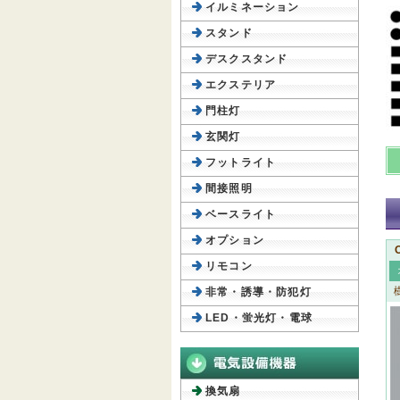
イルミネーション
スタンド
デスクスタンド
エクステリア
門柱灯
玄関灯
フットライト
間接照明
ベースライト
オプション
リモコン
非常・誘導・防犯灯
LED・蛍光灯・電球
換気扇