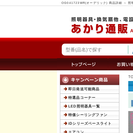
OG041723WR(オーデリック) 商品詳細 
T
即日発送可能商品
特選品コーナー
LED照明器具一覧
特価シーリングファン
iDシリーズベースライト
エアコン