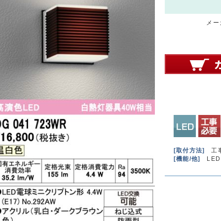
メーカ
[取付方法]
工
[機能/他]
LED