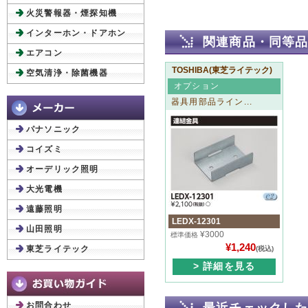
火災警報器・煙探知機
インターホン・ドアホン
関連商品・同等
エアコン
TOSHIBA(東芝ライテック)
空気清浄・除菌機器
オプション
器具用部品ライン...
パナソニック
コイズミ
オーデリック照明
大光電機
遠藤照明
LEDX-12301
山田照明
¥3000
標準価格
¥1,240
東芝ライテック
(税込)
> 詳細を見る
お問合わせ