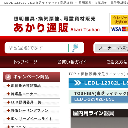
LEDL-12302L-LS1(東芝ライテック) 商品詳細 ～ 照明器具・換気扇他、電設資材
TOP
>
間接照明(東芝ライテック)
LEDL-12302L
即日発送可能商品
TOSHIBA(東芝ライテック
特選品コーナー
LEDL-12302L-LS1
LED照明器具一覧
特価シーリングファン
iDシリーズベースライト
エアコン