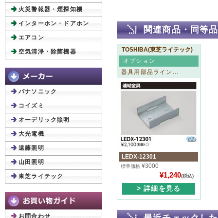
火災警報器・煙探知機
インターホン・ドアホン
関連商品・同等
エアコン
TOSHIBA(東芝ライテック)
空気清浄・除菌機器
オプション
器具用部品ライン...
パナソニック
コイズミ
オーデリック照明
大光電機
遠藤照明
LEDX-12301
山田照明
¥3000
標準価格
¥1,240
東芝ライテック
(税込)
> 詳細を見る
お問合わせ