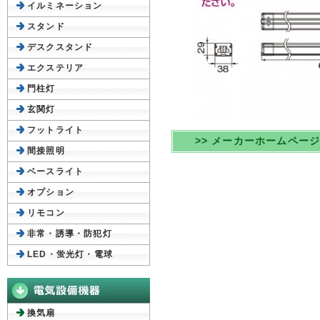
イルミネーション
スタンド
デスクスタンド
エクステリア
門柱灯
玄関灯
フットライト
>> メーカーホームペー
間接照明
ベースライト
オプション
リモコン
非常・誘導・防犯灯
LED・蛍光灯・電球
換気扇