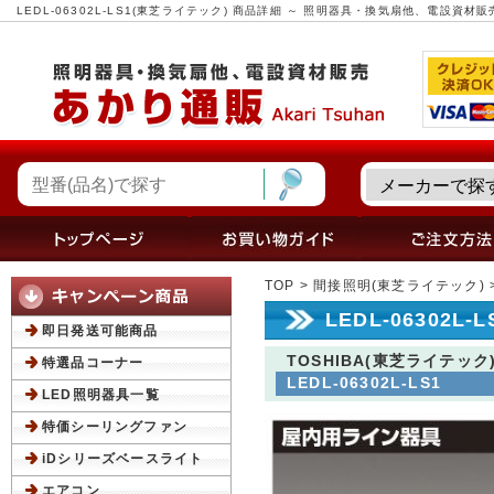
LEDL-06302L-LS1(東芝ライテック) 商品詳細 ～ 照明器具・換気扇他、電設資材
TOP
>
間接照明(東芝ライテック)
LEDL-06302L
即日発送可能商品
TOSHIBA(東芝ライテック
特選品コーナー
LEDL-06302L-LS1
LED照明器具一覧
特価シーリングファン
iDシリーズベースライト
エアコン