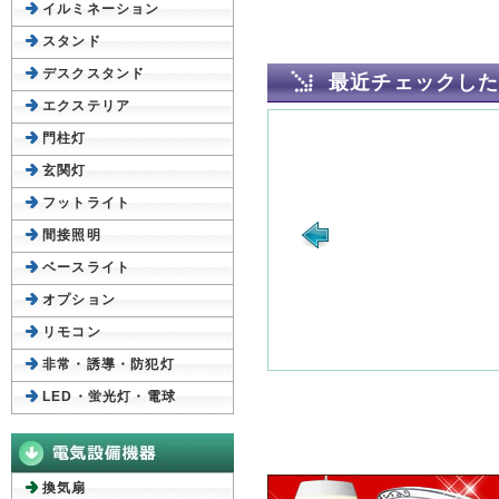
イルミネーション
スタンド
デスクスタンド
最近チェックし
エクステリア
門柱灯
玄関灯
フットライト
間接照明
ベースライト
オプション
リモコン
非常・誘導・防犯灯
LED・蛍光灯・電球
換気扇