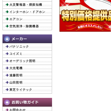
火災警報器・煙探知機
インターホン・ドアホン
エアコン
空気清浄・除菌機器
パナソニック
コイズミ
オーデリック照明
大光電機
遠藤照明
山田照明
東芝ライテック
お問合わせ