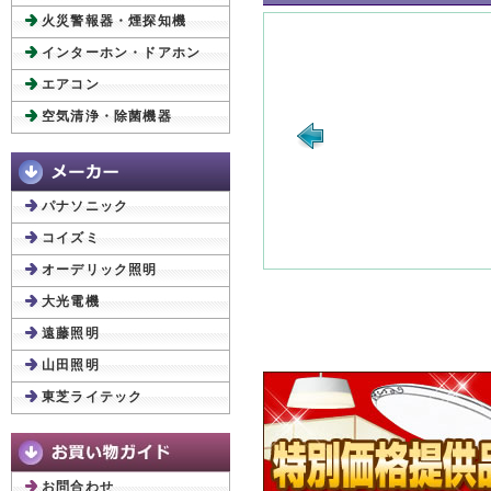
火災警報器・煙探知機
インターホン・ドアホン
エアコン
空気清浄・除菌機器
パナソニック
コイズミ
オーデリック照明
大光電機
遠藤照明
山田照明
東芝ライテック
お問合わせ