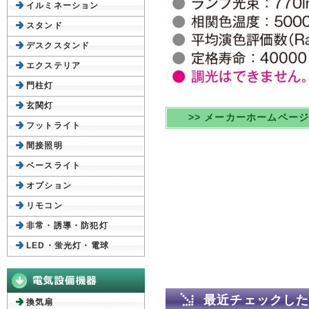
イルミネーション
スタンド
デスクスタンド
エクステリア
門柱灯
玄関灯
>> メーカーホームペー
フットライト
間接照明
ベースライト
オプション
リモコン
非常・誘導・防犯灯
LED・蛍光灯・電球
最近チェックし
換気扇