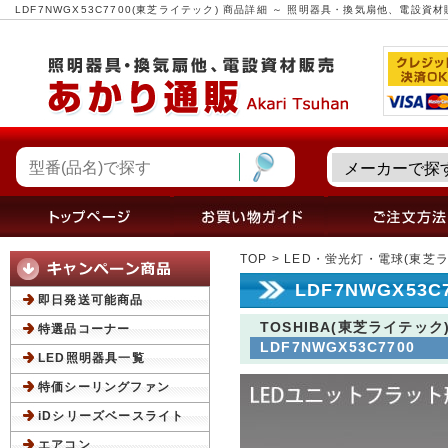
LDF7NWGX53C7700(東芝ライテック) 商品詳細 ～ 照明器具・換気扇他、電設資
TOP
>
LED・蛍光灯・電球(東芝
LDF7NWGX53
即日発送可能商品
TOSHIBA(東芝ライテック
特選品コーナー
LDF7NWGX53C7700
LED照明器具一覧
特価シーリングファン
iDシリーズベースライト
エアコン