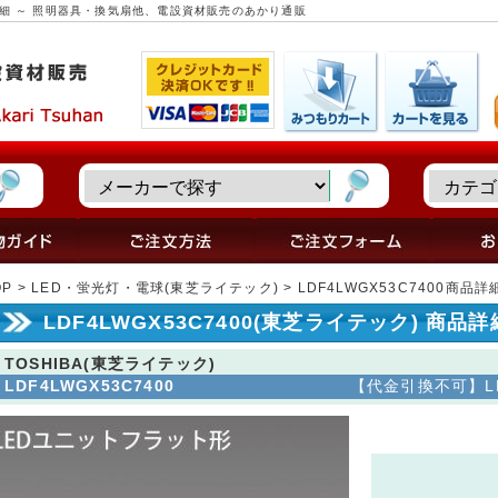
商品詳細 ～ 照明器具・換気扇他、電設資材販売のあかり通販
OP
>
LED・蛍光灯・電球(東芝ライテック)
> LDF4LWGX53C7400商品詳
LDF4LWGX53C7400(東芝ライテック) 商品詳
TOSHIBA(東芝ライテック)
LDF4LWGX53C7400
【代金引換不可】LE