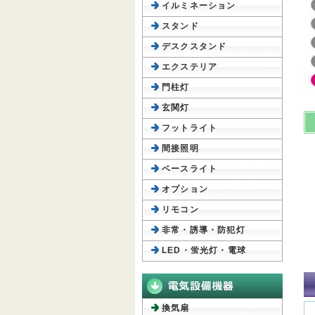
イルミネーション
スタンド
デスクスタンド
エクステリア
門柱灯
玄関灯
フットライト
間接照明
ベースライト
オプション
リモコン
非常・誘導・防犯灯
LED・蛍光灯・電球
換気扇