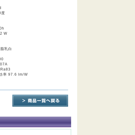
d
0度
0h
2 W
樹脂乳白
00
07A
Ra83
 97.6 lm/W