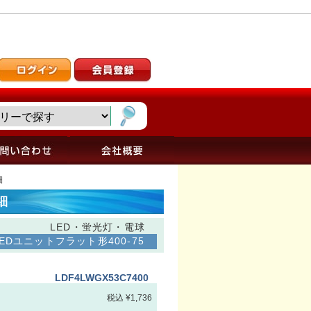
細
細
LED・蛍光灯・電球
Dユニットフラット形400-75
LDF4LWGX53C7400
税込 ¥1,736