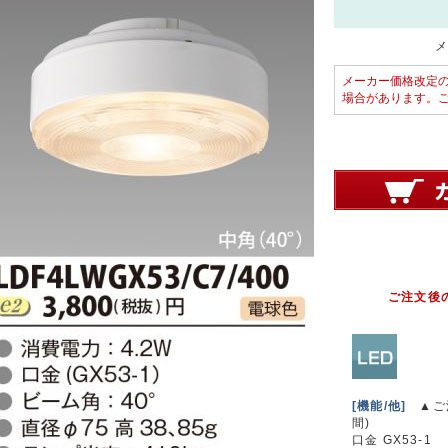
メ
メーカー価格改定
場合があります。
ご注文後
[機能/他]
▲ご注
間)
口金 GX53-1