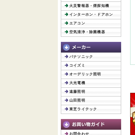
火災警報器・煙探知機
インターホン・ドアホン
エアコン
空気清浄・除菌機器
パナソニック
コイズミ
オーデリック照明
大光電機
遠藤照明
山田照明
東芝ライテック
お問合わせ