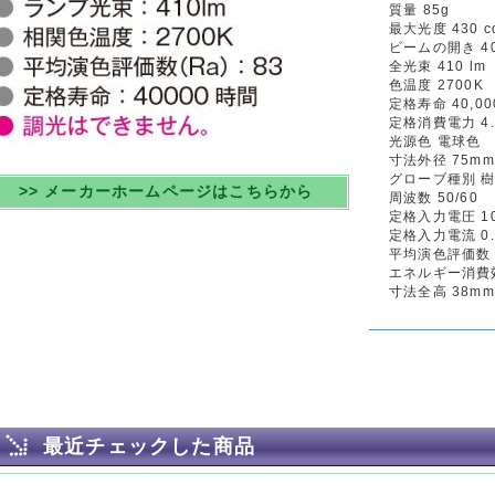
質量 85g
最大光度 430 c
ビームの開き 4
全光束 410 lm
色温度 2700K
定格寿命 40,00
定格消費電力 4.
光源色 電球色
寸法外径 75mm
グローブ種別 
>> メーカーホームページはこちらから
周波数 50/60
定格入力電圧 1
定格入力電流 0.
平均演色評価数 
エネルギー消費効率
寸法全高 38mm
最近チェックした商品