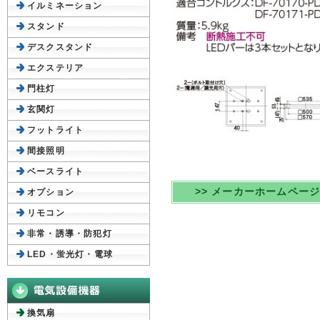
イルミネーション
スタンド
デスクスタンド
エクステリア
門柱灯
玄関灯
フットライト
間接照明
ベースライト
>> メーカーホームペー
オプション
リモコン
非常・誘導・防犯灯
LED・蛍光灯・電球
換気扇