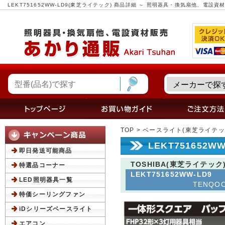
LEKT751652WW-LD9(東芝ライテック) 商品詳細 ～ 照明器具・換気扇他、電設
TOP
>
ベースライト(東芝ライテッ
LEKT751652
即日発送可能商品
TOSHIBA(東芝ライテック
特選品コーナー
LEKT751652WW-LD9
LED照明器具一覧
TENQOO
特価シーリングファン
iDシリーズベースライト
エアコン