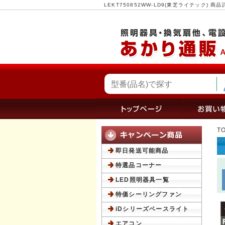
LEKT750852WW-LD9(東芝ライテック)
T
即日発送可能商品
特選品コーナー
LED照明器具一覧
特価シーリングファン
iDシリーズベースライト
エアコン