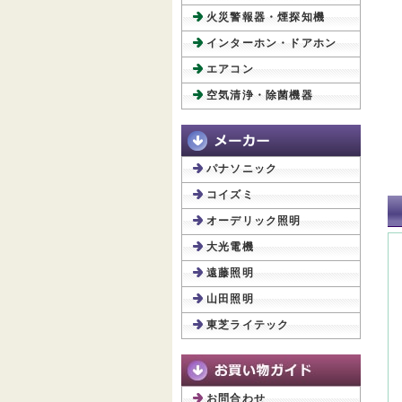
火災警報器・煙探知機
インターホン・ドアホン
エアコン
空気清浄・除菌機器
パナソニック
コイズミ
オーデリック照明
大光電機
遠藤照明
山田照明
東芝ライテック
お問合わせ