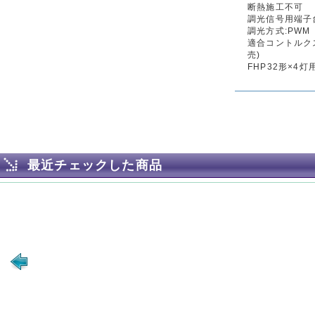
断熱施工不可
調光信号用端子
調光方式:PWM
適合コントルクス:D
売)
FHP32形×4
最近チェックした商品