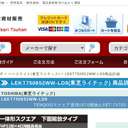
 商品詳細 ～ 照明器具・換気扇他、電設資材販売のあかり通販
OP
>
ベースライト(東芝ライテック)
> LEKT750852WW-LD9商品詳細
LEKT750852WW-LD9(東芝ライテック) 商品
TOSHIBA(東芝ライテック)
LEKT750852WW-LD9
TENQOOスクエア直埋□570開放(LEET-75702-L