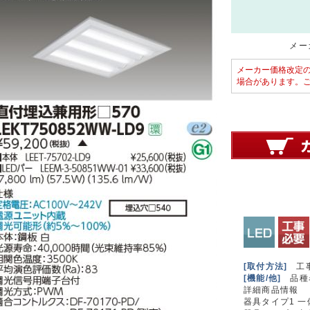
メーカ
メーカー価格改定
場合があります。
[取付方法]
工
[機能/他]
品種名
詳細商品情報
器具タイプ1 