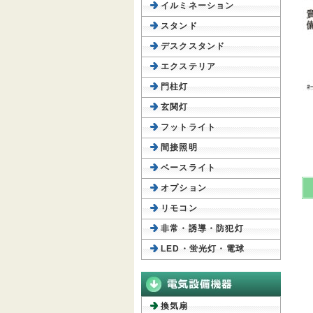
イルミネーション
スタンド
デスクスタンド
エクステリア
門柱灯
玄関灯
フットライト
間接照明
ベースライト
オプション
リモコン
非常・誘導・防犯灯
LED・蛍光灯・電球
換気扇