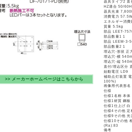
器具タイプ2 直
HZ適合 50/60H
器具光束 7,800
消費電力 57.5
エネルギー消費効率
質量 5.5kg
部品 LEET-757
部品数量1 1
部品 LEEM-3-5
部品数量2 1
埋込穴-形状 正
埋込穴-横 540
埋込穴-縦 540
直付/埋込区分 
始動電圧 LD9
補助点灯装置 電
>> メーカーホームページはこちらから
100%)
画像用代表形名 L
仕様
仕様1名称 本体
仕様1材質 鋼板
仕様1仕上げ 白
仕様4その他 定格
仕様9その他 光源
仕様10その他 
(Ra):83
備考