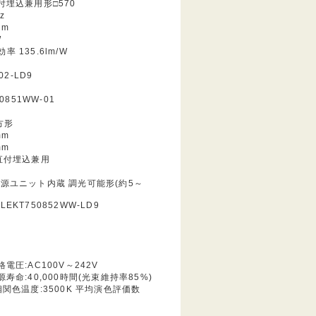
付埋込兼用形□570
z
lm
W
 135.6lm/W
02-LD9
0851WW-01
方形
mm
mm
直付埋込兼用
源ユニット内蔵 調光可能形(約5～
EKT750852WW-LD9
電圧:AC100V～242V
寿命:40,000時間(光束維持率85%)
相関色温度:3500K 平均演色評価数