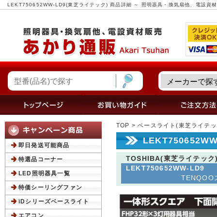
LEKT750652WW-LD9(東芝ライテック) 商品詳細 ～ 照明器具・換気扇他、電設
TOP
>
ベースライト(東芝ライテッ
LEKT750652
即日発送可能商品
TOSHIBA(東芝ライテック
特選品コーナー
LEKT750652WW-LD9
LED照明器具一覧
TENQOOス
特価シーリングファン
iDシリーズベースライト
エアコン