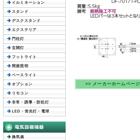
イルミネーション
スタンド
デスクスタンド
エクステリア
門柱灯
玄関灯
フットライト
間接照明
ベースライト
>> メーカーホームペー
オプション
リモコン
非常・誘導・防犯灯
LED・蛍光灯・電球
換気扇