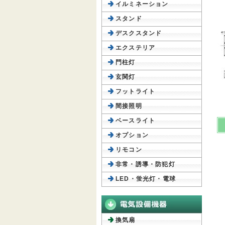
イルミネーション
スタンド
デスクスタンド
エクステリア
門柱灯
玄関灯
フットライト
間接照明
ベースライト
オプション
リモコン
非常・誘導・防犯灯
LED・蛍光灯・電球
換気扇