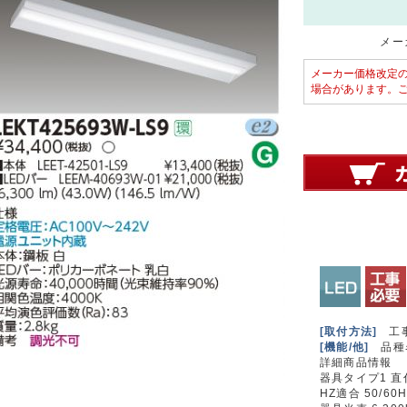
メーカ
メーカー価格改定
場合があります。
[取付方法]
工
[機能/他]
品種名
詳細商品情報
器具タイプ1 直
HZ適合 50/60H