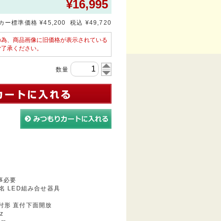
¥
16,995
ー標準価格 ¥45,200 税込 ¥49,720
の為、商品画像に旧価格が表示されている
ご了承ください。
数量
事必要
 LED組み合せ器具
付形 直付下面開放
z