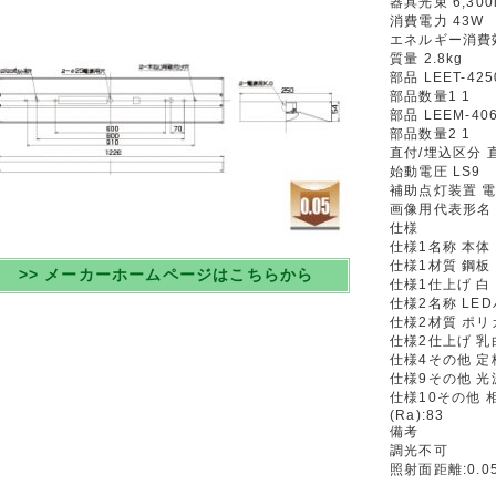
器具光束 6,300
消費電力 43W
エネルギー消費効率
質量 2.8kg
部品 LEET-425
部品数量1 1
部品 LEEM-40
部品数量2 1
直付/埋込区分 
始動電圧 LS9
補助点灯装置 
画像用代表形名 L
仕様
仕様1名称 本体
仕様1材質 鋼板
>> メーカーホームページはこちらから
仕様1仕上げ 白
仕様2名称 LE
仕様2材質 ポ
仕様2仕上げ 乳
仕様4その他 定格
仕様9その他 光源
仕様10その他 
(Ra):83
備考
調光不可
照射面距離:0.0