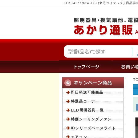
LEKT425693W-LS9(東芝ライテック) 
T
即日発送可能商品
特選品コーナー
LED照明器具一覧
特価シーリングファン
iDシリーズベースライト
エアコン