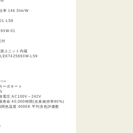
lm
 146.5lm/W
01-LS9
693W-01
直付
電源ユニット内蔵
EKT425693W-LS9
Dバー
リカーボネート
白
電圧:AC100V～242V
寿命:40,000時間(光束維持率90%)
相関色温度:4000K 平均演色評価数
5