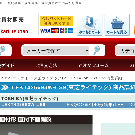
商品詳細 ～ 照明器具・換気扇他、電設資材販売のあかり通販
OP
>
ベースライト(東芝ライテック)
> LEKT425693W-LS9商品詳細
LEKT425693W-LS9(東芝ライテック) 商品詳
TOSHIBA(東芝ライテック)
LEKT425693W-LS9
TENQOO直付40形箱形(LEET-4250