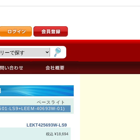
細
ベースライト
1-LS9+LEEM-40693W-01)
LEKT425693W-LS9
税込 ¥18,694