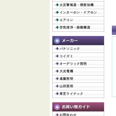
火災警報器・煙探知機
インターホン・ドアホン
エアコン
空気清浄・除菌機器
パナソニック
コイズミ
オーデリック照明
大光電機
遠藤照明
山田照明
東芝ライテック
お問合わせ